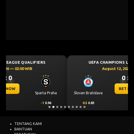
UEFA CHAMPIONS LEAGUE QUALIFIERS
August 12, 2026 — 01:15 WIB
0 : 0
Previous
Next
BET NOW
Slovan Bratislava
Mjallby
0.5
0.83
-0.5
0.99
TENTANG KAMI
BANTUAN