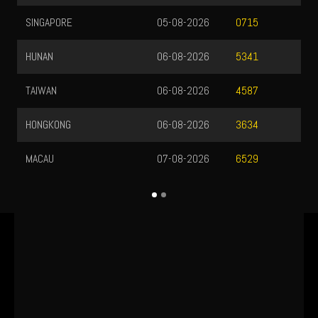
RE
05-08-2026
THAILAND
0715
06-08-2026
LIBERIA
5341
06-08-2026
SHANGHAI6D
4587
NG
06-08-2026
MAURITIUS
3634
07-08-2026
GUINEA
6529