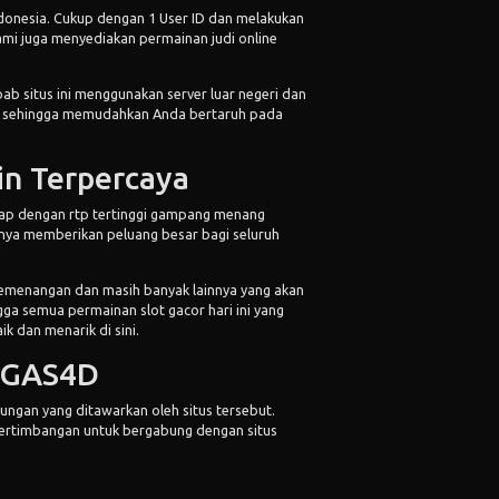
ndonesia. Cukup dengan 1 User ID dan melakukan
kami juga menyediakan permainan judi online
.
ab situs ini menggunakan server luar negeri dan
rada, sehingga memudahkan Anda bertaruh pada
in Terpercaya
gkap dengan rtp tertinggi gampang menang
inya memberikan peluang besar bagi seluruh
a kemenangan dan masih banyak lainnya yang akan
ga semua permainan slot gacor hari ini yang
k dan menarik di sini.
s GAS4D
ungan yang ditawarkan oleh situs tersebut.
ertimbangan untuk bergabung dengan situs
 untuk memenangkan hadiah besar.