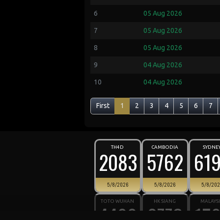
6
05 Aug 2026
7
05 Aug 2026
8
05 Aug 2026
9
04 Aug 2026
10
04 Aug 2026
First
1
2
3
4
5
6
7
TH4D
CAMBODIA
SYDNE
2083
5762
61
5/8/2026
5/8/2026
5/8/20
TOTO WUHAN
HK SIANG
MALAYS
4498
0773
15