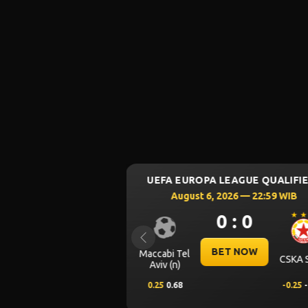
6/8/2026
5/8/2026
5/8/20
UEFA EUROPA LEAGUE QUALIFI
August 7, 2026 — 00:00 WIB
0 : 0
Previous
BET NOW
Red Bull
Pafo
Salzburg
1
0.88
-1
0