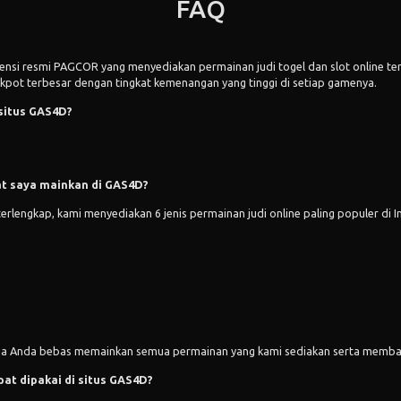
sensi resmi PAGCOR yang menyediakan permainan judi togel dan slot online ter
pot terbesar dengan tingkat kemenangan yang tinggi di setiap gamenya.
 situs GAS4D?
pat saya mainkan di GAS4D?
erlengkap, kami menyediakan 6 jenis permainan judi online paling populer di In
ja Anda bebas memainkan semua permainan yang kami sediakan serta membaw
pat dipakai di situs GAS4D?
yarakat Indonesia yang ingin menikmati permainan judi online yang aman d