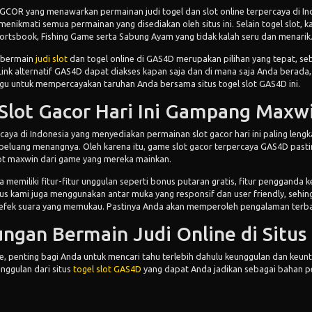
PAGCOR yang menawarkan permainan judi togel dan slot online terpercaya di I
enikmati semua permainan yang disediakan oleh situs ini. Selain togel slot, 
 Sportsbook, Fishing Game serta Sabung Ayam yang tidak kalah seru dan menarik
 bermain
judi slot
dan togel online di GAS4D merupakan pilihan yang tepat, seb
ala. Link alternatif GAS4D dapat diakses kapan saja dan di mana saja Anda be
agu untuk mempercayakan taruhan Anda bersama situs togel slot GAS4D ini.
Slot Gacor Hari Ini Gampang Maxw
caya di Indonesia yang menyediakan permainan slot gacor hari ini paling len
a peluang menangnya. Oleh karena itu, game slot gacor terpercaya GAS4D past
ot maxwin dari game yang mereka mainkan.
a memiliki fitur-fitur unggulan seperti bonus putaran gratis, fitur penggand
s kami juga menggunakan antar muka yang responsif dan user friendly, sehing
gan efek suara yang memukau. Pastinya Anda akan memperoleh pengalaman terbai
ngan Bermain Judi Online di Situ
e, penting bagi Anda untuk mencari tahu terlebih dahulu keunggulan dan keunt
nggulan dari situs
togel slot GAS4D
yang dapat Anda jadikan sebagai bahan p
Indonesia. Dengan peluang menang yang tinggi, pemain memiliki kesempatan