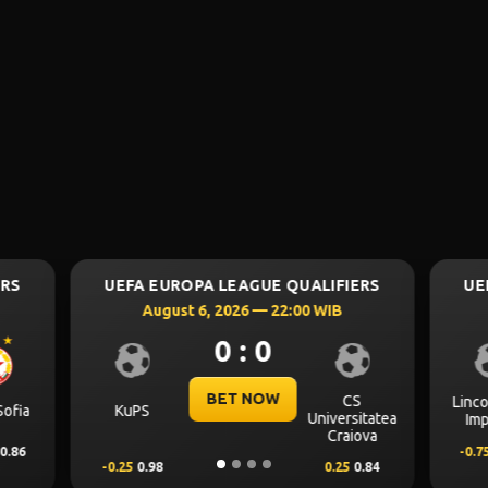
26
5/8/2026
5/8/2026
5/8/2026
5/8/2026
5
ERS
UEFA EUROPA LEAGUE QUALIFIERS
UE
August 7, 2026 — 02:00 WIB
0 : 0
BET NOW
Heart of
s FC
Benfica
P
Midlothian
.94
2.25
0.72
-2.25
-0.90
0.7