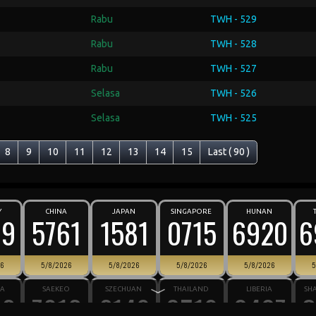
Rabu
TWH - 529
Rabu
TWH - 528
Rabu
TWH - 527
Selasa
TWH - 526
Selasa
TWH - 525
8
9
10
11
12
13
14
15
Last ( 90 )
Y
CHINA
JAPAN
SINGAPORE
HUNAN
99
5761
1581
0715
6920
6
26
5/8/2026
5/8/2026
5/8/2026
5/8/2026
5
IA
SAEKEO
SZECHUAN
THAILAND
LIBERIA
SH
92
7816
2149
0519
0407
3