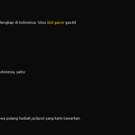
lengkap di Indonesia. Situs
slot gacor
gas4d
donesia, yaitu:
a pulang hadiah jackpot yang kami tawarkan.
an nyaman dengan menghadirkan berbagai