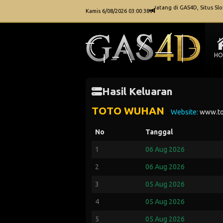
Selamat Datang di GAS4D, Situs Slot, Ca
Kamis 6/08/2026 03:00:39
HO
Hasil Keluaran
TOTO WUHAN
Website:
www.to
No
Tanggal
1
06 Aug 2026
2
06 Aug 2026
3
05 Aug 2026
4
05 Aug 2026
5
05 Aug 2026