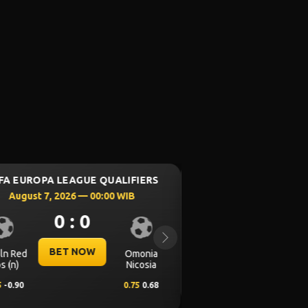
/8/2026
5/8/2026
5/8/2026
FA EUROPA LEAGUE QUALIFIERS
August 7, 2026 — 00:45 WIB
0 : 0
Next
BET NOW
AOK
Anderlecht
5
0.90
-0.75
0.92