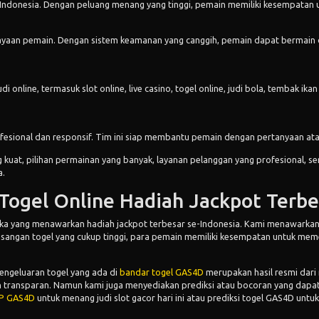
aan pemain. Dengan sistem keamanan yang canggih, pemain dapat bermain d
online, termasuk slot online, live casino, togel online, judi bola, tembak i
fesional dan responsif. Tim ini siap membantu pemain dengan pertanyaan ata
kuat, pilihan permainan yang banyak, layanan pelanggan yang profesional, se
a.
ogel Online Hadiah Jackpot Terbes
a yang menawarkan hadiah jackpot terbesar se-Indonesia. Kami menawarkan 
sangan togel yang cukup tinggi, para pemain memiliki kesempatan untuk mem
ngeluaran togel yang ada di
bandar togel GAS4D
merupakan hasil resmi dari
 dan transparan. Namun kami juga menyediakan prediksi atau bocoran yang dap
P GAS4D
untuk menang judi slot gacor hari ini atau prediksi togel GAS4D untu
FAQ