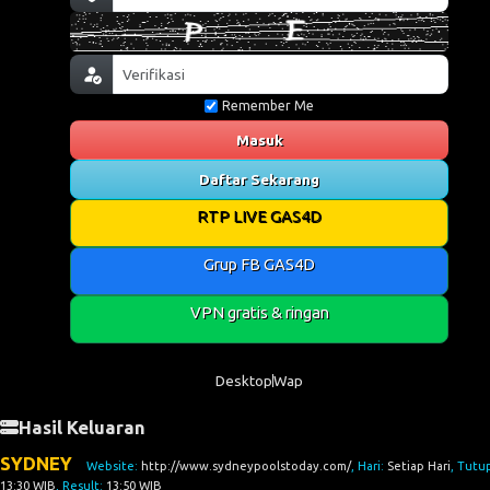
Remember Me
Masuk
Daftar Sekarang
RTP LIVE GAS4D
Grup FB GAS4D
VPN gratis & ringan
Desktop
Wap
Hasil Keluaran
SYDNEY
Website:
http://www.sydneypoolstoday.com/
, Hari:
Setiap Hari
, Tutu
13:30 WIB
, Result:
13:50 WIB