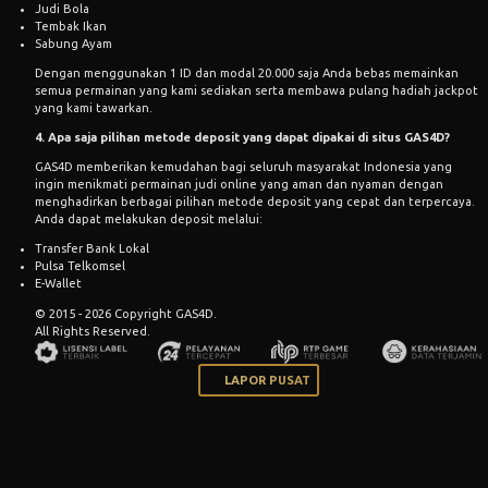
Judi Bola
Tembak Ikan
Sabung Ayam
Dengan menggunakan 1 ID dan modal 20.000 saja Anda bebas memainkan
semua permainan yang kami sediakan serta membawa pulang hadiah jackpot
yang kami tawarkan.
4. Apa saja pilihan metode deposit yang dapat dipakai di situs GAS4D?
GAS4D memberikan kemudahan bagi seluruh masyarakat Indonesia yang
ingin menikmati permainan judi online yang aman dan nyaman dengan
menghadirkan berbagai pilihan metode deposit yang cepat dan terpercaya.
Anda dapat melakukan deposit melalui:
Transfer Bank Lokal
Pulsa Telkomsel
E-Wallet
© 2015 - 2026 Copyright GAS4D.
All Rights Reserved.
LAPOR PUSAT