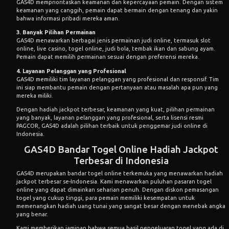
GAS4D memprioritaskan keamanan dan kepercayaan pemain. Dengan sistem
keamanan yang canggih, pemain dapat bermain dengan tenang dan yakin
bahwa informasi pribadi mereka aman.
3. Banyak Pilihan Permainan
GAS4D menawarkan berbagai jenis permainan judi online, termasuk slot
online, live casino, togel online, judi bola, tembak ikan dan sabung ayam.
Pemain dapat memilih permainan sesuai dengan preferensi mereka.
4. Layanan Pelanggan yang Profesional
GAS4D memiliki tim layanan pelanggan yang profesional dan responsif. Tim
ini siap membantu pemain dengan pertanyaan atau masalah apa pun yang
mereka miliki.
Dengan hadiah jackpot terbesar, keamanan yang kuat, pilihan permainan
yang banyak, layanan pelanggan yang profesional, serta lisensi resmi
PAGCOR, GAS4D adalah pilihan terbaik untuk penggemar judi online di
Indonesia.
GAS4D Bandar Togel Online Hadiah Jackpot
Terbesar di Indonesia
GAS4D merupakan bandar togel online terkemuka yang menawarkan hadiah
jackpot terbesar se-Indonesia. Kami menawarkan puluhan pasaran togel
online yang dapat dimainkan seharian penuh. Dengan diskon pemasangan
togel yang cukup tinggi, para pemain memiliki kesempatan untuk
memenangkan hadiah uang tunai yang sangat besar dengan menebak angka
yang benar.
Kami memberikan jaminan bahwa semua hasil pengeluaran togel yang ada di