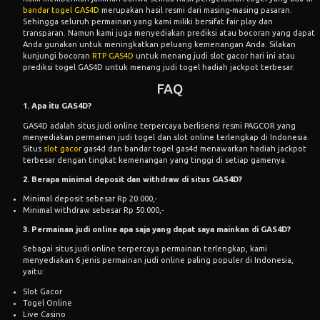
bandar togel GAS4D
merupakan hasil resmi dari masing-masing pasaran.
Sehingga seluruh permainan yang kami miliki bersifat fair play dan
transparan. Namun kami juga menyediakan prediksi atau bocoran yang dapat
Anda gunakan untuk meningkatkan peluang kemenangan Anda. Silakan
kunjungi bocoran
RTP GAS4D
untuk menang judi slot gacor hari ini atau
prediksi togel GAS4D untuk menang judi togel hadiah jackpot terbesar.
FAQ
1. Apa itu GAS4D?
GAS4D adalah situs judi online terpercaya berlisensi resmi PAGCOR yang
menyediakan permainan judi togel dan slot online terlengkap di Indonesia.
Situs
slot gacor
gas4d dan bandar togel gas4d menawarkan hadiah jackpot
terbesar dengan tingkat kemenangan yang tinggi di setiap gamenya.
2. Berapa minimal deposit dan withdraw di situs GAS4D?
Minimal deposit sebesar Rp 20.000,-
Minimal withdraw sebesar Rp 50.000,-
3. Permainan judi online apa saja yang dapat saya mainkan di GAS4D?
Sebagai situs judi online terpercaya permainan terlengkap, kami
menyediakan 6 jenis permainan judi online paling populer di Indonesia,
yaitu:
Slot Gacor
Togel Online
Live Casino