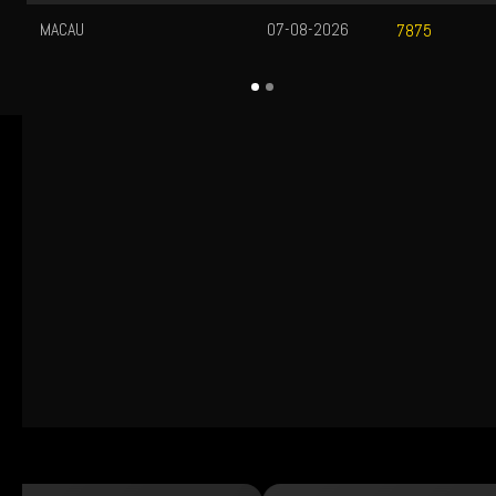
MACAU
07-08-2026
GU
7875