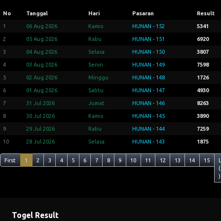
No
Tanggal
Hari
Pasaran
Result
1
06 Aug 2026
Kamis
HUNAN - 152
5341
2
05 Aug 2026
Rabu
HUNAN - 151
6920
3
04 Aug 2026
Selasa
HUNAN - 150
3807
4
03 Aug 2026
Senin
HUNAN - 149
7598
5
02 Aug 2026
Minggu
HUNAN - 148
1726
6
01 Aug 2026
Sabtu
HUNAN - 147
4930
7
31 Jul 2026
Jumat
HUNAN - 146
8263
8
30 Jul 2026
Kamis
HUNAN - 145
3890
9
29 Jul 2026
Rabu
HUNAN - 144
7259
10
28 Jul 2026
Selasa
HUNAN - 143
1875
First
1
2
3
4
5
6
7
8
9
10
11
12
13
14
15
(
)
Togel Result