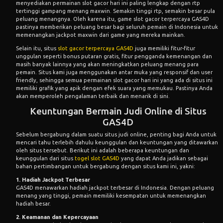
menyediakan permainan slot gacor hari ini paling lengkap dengan rtp
tertinggi gampang menang maxwin. Semakin tinggi rtp, semakin besar pula
peluang menangnya. Oleh karena itu, game slot gacor terpercaya GAS4D
pastinya memberikan peluang besar bagi seluruh pemain di Indonesia untuk
memenangkan jackpot maxwin dari game yang mereka mainkan.
Selain itu, situs
slot gacor terpercaya GAS4D
juga memiliki fitur-fitur
unggulan seperti bonus putaran gratis, fitur pengganda kemenangan dan
masih banyak lainnya yang akan meningkatkan peluang menang para
pemain. Situs kami juga menggunakan antar muka yang responsif dan user
friendly, sehingga semua permainan slot gacor hari ini yang ada di situs ini
memiliki grafik yang apik dengan efek suara yang memukau. Pastinya Anda
akan memperoleh pengalaman terbaik dan menarik di sini.
Keuntungan Bermain Judi Online di Situs
GAS4D
Sebelum bergabung dalam suatu situs judi online, penting bagi Anda untuk
mencari tahu terlebih dahulu keunggulan dan keuntungan yang ditawarkan
oleh situs tersebut. Berikut ini adalah beberapa keuntungan dan
keunggulan dari situs
togel slot GAS4D
yang dapat Anda jadikan sebagai
bahan pertimbangan untuk bergabung dengan situs kami ini, yakni:
1. Hadiah Jackpot Terbesar
GAS4D menawarkan hadiah jackpot terbesar di Indonesia. Dengan peluang
menang yang tinggi, pemain memiliki kesempatan untuk memenangkan
hadiah besar.
2. Keamanan dan Kepercayaan