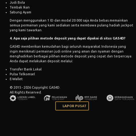
Judi Bola
Tembak Ikan
Sabung Ayam
Dengan menggunakan 1 ID dan modal 20.000 saja Anda bebas memainkan
semua permainan yang kami sediakan serta membawa pulang hadiah jackpot
yang kami tawarkan.
4. Apa saja pilihan metode deposit yang dapat dipakai di situs GAS4D?
GAS4D memberikan kemudahan bagi seluruh masyarakat Indonesia yang
ingin menikmati permainan judi online yang aman dan nyaman dengan
menghadirkan berbagai pilihan metode deposit yang cepat dan terpercaya.
Anda dapat melakukan deposit melalui:
Transfer Bank Lokal
Pulsa Telkomsel
E-Wallet
© 2015 - 2026 Copyright GAS4D.
All Rights Reserved.
LAPOR PUSAT