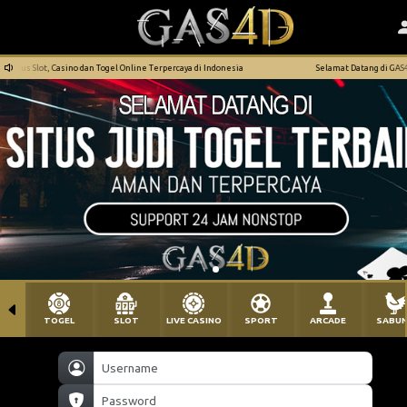
us Slot, Casino dan Togel Online Terpercaya di Indonesia
Selamat Datang di GAS4D, Sit
TOGEL
SLOT
LIVE CASINO
SPORT
ARCADE
SABU