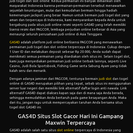
judi togel dan slot online. Kedua permainan ini banyak dimainkan oleh
masyarakat Indonesia karena permainan-permainan tersebut menawarkan
sejumlah keuntungan, mulai dari kemudahan bermain hingga hadiah
kemenangan jackpot yang besar. Namun untuk bermain judi togel slot yang
aman dan terpercaya di Indonesia, kami menyarankan kepada Anda untuk
bergabung pada situs judi online resmi seperti GAS4D yang telah memiliki
lisensi resmi dari PAGCOR, lembaga perjudian online terbesar di Asia yang
menaungi seluruh perusahaan judi online di Asia Tenggara.
GAS4D
adalah platform judi online berlisensi PAGCOR yang menawarkan
permainan judi togel dan slot online terpercaya di Indonesia. Cukup dengan
1 User ID dan melakukan deposit sebesar Rp 20.000,- Anda sudah dapat
menikmati semua permainan yang disediakan oleh situs ini. Selain togel slot,
kami juga menyediakan permainan judi online terbaik lainnya, seperti Live
Casino, Judi Bola Sportsbook, Fishing Game serta Sabung Ayam yang tidak
kalah seru dan menarik.
Dengan adanya jaminan dari PAGCOR, tentunya bermain
judi slot
dan togel
online di GAS4D merupakan pilihan yang tepat, sebab situs ini menggunakan
server luar negeri dan memiliki link alternatif daftar login anti nawala. Link
alternatif GAS4D dapat diakses kapan saja dan di mana saja Anda berada,
sehingga memudahkan Anda bertaruh pada game kesayangan Anda. Maka
dari itu, jangan ragu untuk mempercayakan taruhan Anda bersama situs
togel slot GAS4D ini.
GAS4D Situs Slot Gacor Hari Ini Gampang
Maxwin Terpercaya
GAS4D adalah salah satu situs
slot online
terpercaya di Indonesia yang