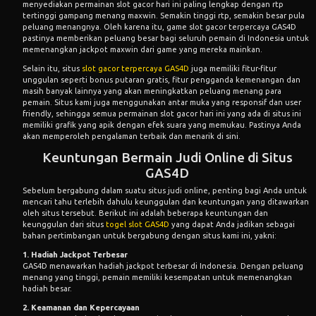
menyediakan permainan slot gacor hari ini paling lengkap dengan rtp
tertinggi gampang menang maxwin. Semakin tinggi rtp, semakin besar pula
peluang menangnya. Oleh karena itu, game slot gacor terpercaya GAS4D
pastinya memberikan peluang besar bagi seluruh pemain di Indonesia untuk
memenangkan jackpot maxwin dari game yang mereka mainkan.
Selain itu, situs
slot gacor terpercaya GAS4D
juga memiliki fitur-fitur
unggulan seperti bonus putaran gratis, fitur pengganda kemenangan dan
masih banyak lainnya yang akan meningkatkan peluang menang para
pemain. Situs kami juga menggunakan antar muka yang responsif dan user
friendly, sehingga semua permainan slot gacor hari ini yang ada di situs ini
memiliki grafik yang apik dengan efek suara yang memukau. Pastinya Anda
akan memperoleh pengalaman terbaik dan menarik di sini.
Keuntungan Bermain Judi Online di Situs
GAS4D
Sebelum bergabung dalam suatu situs judi online, penting bagi Anda untuk
mencari tahu terlebih dahulu keunggulan dan keuntungan yang ditawarkan
oleh situs tersebut. Berikut ini adalah beberapa keuntungan dan
keunggulan dari situs
togel slot GAS4D
yang dapat Anda jadikan sebagai
bahan pertimbangan untuk bergabung dengan situs kami ini, yakni:
1. Hadiah Jackpot Terbesar
GAS4D menawarkan hadiah jackpot terbesar di Indonesia. Dengan peluang
menang yang tinggi, pemain memiliki kesempatan untuk memenangkan
hadiah besar.
2. Keamanan dan Kepercayaan