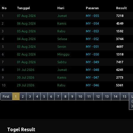
No
Tanggal
Hari
Pasaran
Result
1
07 Aug 2026
Jumat
MY - 055
7218
2
06 Aug 2026
Kamis
MY - 054
4549
3
05 Aug 2026
Rabu
MY - 053
1592
4
04 Aug 2026
Selasa
MY - 052
3744
5
03 Aug 2026
Senin
MY - 051
4697
6
02 Aug 2026
Minggu
MY - 050
1318
7
01 Aug 2026
Sabtu
MY - 049
7417
8
31 Jul 2026
Jumat
MY - 048
6241
9
30 Jul 2026
Kamis
MY - 047
2773
10
29 Jul 2026
Rabu
MY - 046
5361
First
1
2
3
4
5
6
7
8
9
10
11
12
13
14
15
(
)
Togel Result