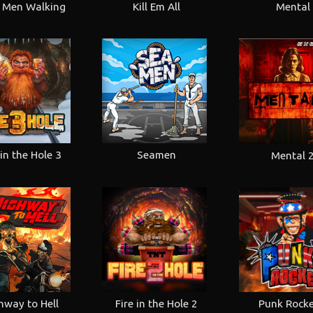
 Men Walking
Kill Em All
Mental
 in the Hole 3
Seamen
Mental 
hway to Hell
Fire in the Hole 2
Punk Rocke