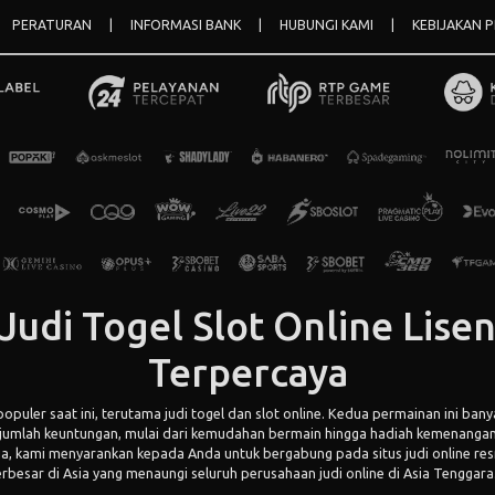
Possessed
Nine To Five
Serial
PERATURAN
|
INFORMASI BANK
|
HUBUNGI KAMI
|
KEBIJAKAN P
tious 5 xWays
Folsom Prison
Fire in the 
xBomb
udi Togel Slot Online Lis
Terpercaya
uler saat ini, terutama judi togel dan slot online. Kedua permainan ini ban
mlah keuntungan, mulai dari kemudahan bermain hingga hadiah kemenangan 
ia, kami menyarankan kepada Anda untuk bergabung pada situs judi online resm
rbesar di Asia yang menaungi seluruh perusahaan judi online di Asia Tenggara