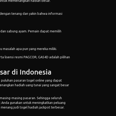
 untuk memenangkan hadiah besar.
engan tenang dan yakin bahwa informasi
kan dan sabung ayam. Pemain dapat memilih
u masalah apa pun yang mereka miliki.
ame
Benji Killed In Vegas
rta lisensi resmi PAGCOR, GAS4D adalah pilihan
ar di Indonesia
puluhan pasaran togel online yang dapat
enangkan hadiah uang tunai yang sangat besar
 masing-masing pasaran. Sehingga seluruh
at Anda gunakan untuk meningkatkan peluang
emption
Tractor Beam
k menang judi togel hadiah jackpot terbesar.