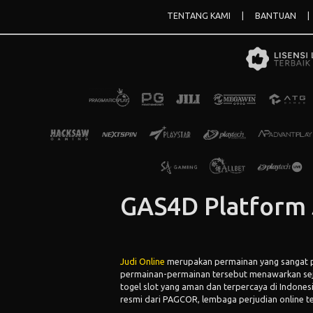
Tombstone: No Mercy
TENTANG KAMI
|
BANTUAN
|
Pixies vs Pirates
Infec
GAS4D Platform J
Judi Online
merupakan permainan yang sangat pop
permainan-permainan tersebut menawarkan seju
togel slot yang aman dan terpercaya di Indones
resmi dari PAGCOR, lembaga perjudian online te