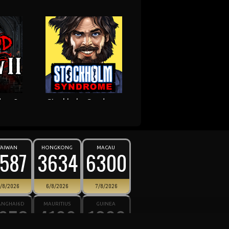
dow 2
Stockholm Syndrome
TAIWAN
HONGKONG
MACAU
587
3634
6300
/8/2026
6/8/2026
7/8/2026
ANGHAI6D
MAURITIUS
GUINEA
853
4189
1680
ers
Brute Force: Alien
Onslaught