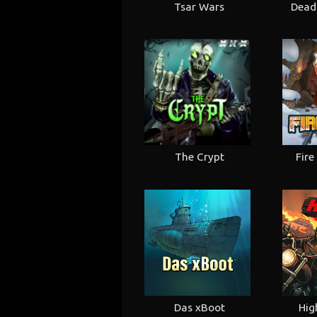
Tsar Wars
Dead
The Crypt
Fire
Das xBoot
Hig