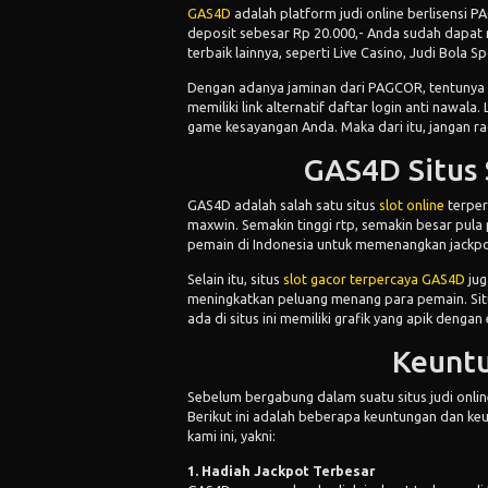
Deadwood xNudg
Bric
GAS4D
adalah platform judi online berlisensi 
deposit sebesar Rp 20.000,- Anda sudah dapat m
terbaik lainnya, seperti Live Casino, Judi Bola
Dengan adanya jaminan dari PAGCOR, tentunya
memiliki link alternatif daftar login anti naw
game kesayangan Anda. Maka dari itu, jangan r
GAS4D Situs 
GAS4D adalah salah satu situs
slot online
terper
maxwin. Semakin tinggi rtp, semakin besar pul
Jingle Balls
pemain di Indonesia untuk memenangkan jackp
Selain itu, situs
slot gacor terpercaya GAS4D
jug
meningkatkan peluang menang para pemain. Situ
ada di situs ini memiliki grafik yang apik den
Keuntu
Sebelum bergabung dalam suatu situs judi onlin
Berikut ini adalah beberapa keuntungan dan keu
kami ini, yakni:
True Kult
Bou
1. Hadiah Jackpot Terbesar