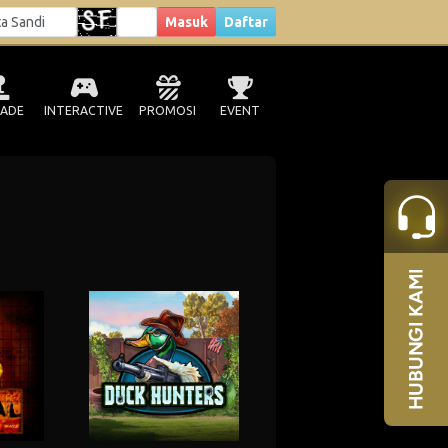
, Situs Slot, Casino dan Togel Online Terpercaya di Indonesia
Masuk
Daftar
ADE
INTERACTIVE
PROMOSI
EVENT