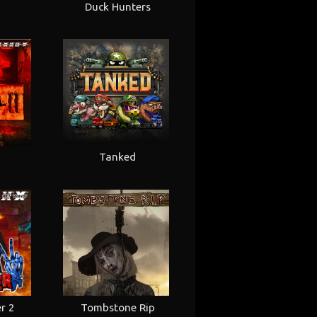
Duck Hunters
Tanked
2
r 2
Tombstone Rip