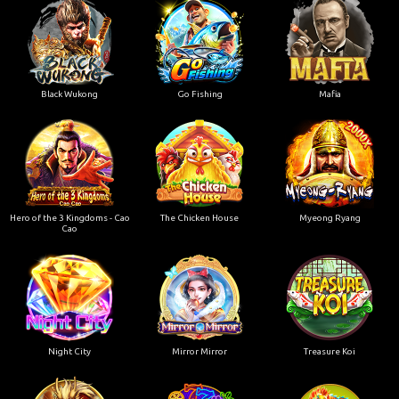
Black Wukong
Go Fishing
Mafia
Hero of the 3 Kingdoms - Cao
The Chicken House
Myeong Ryang
Cao
Night City
Mirror Mirror
Treasure Koi