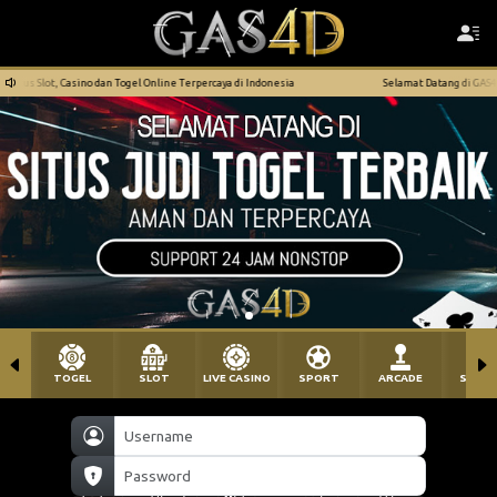
el Online Terpercaya di Indonesia
Selamat Datang di GAS4D, Situs Slot, Casino dan Tog
TOGEL
SLOT
LIVE CASINO
SPORT
ARCADE
SABU