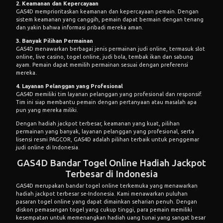
2. Keamanan dan Kepercayaan
GAS4D memprioritaskan keamanan dan kepercayaan pemain. Dengan
sistem keamanan yang canggih, pemain dapat bermain dengan tenang
dan yakin bahwa informasi pribadi mereka aman.
3. Banyak Pilihan Permainan
GAS4D menawarkan berbagai jenis permainan judi online, termasuk slot
online, live casino, togel online, judi bola, tembak ikan dan sabung
ayam. Pemain dapat memilih permainan sesuai dengan preferensi
mereka.
4. Layanan Pelanggan yang Profesional
GAS4D memiliki tim layanan pelanggan yang profesional dan responsif.
Tim ini siap membantu pemain dengan pertanyaan atau masalah apa
pun yang mereka miliki.
Dengan hadiah jackpot terbesar, keamanan yang kuat, pilihan
permainan yang banyak, layanan pelanggan yang profesional, serta
lisensi resmi PAGCOR, GAS4D adalah pilihan terbaik untuk penggemar
judi online di Indonesia.
GAS4D Bandar Togel Online Hadiah Jackpot
Terbesar di Indonesia
GAS4D merupakan bandar togel online terkemuka yang menawarkan
hadiah jackpot terbesar se-Indonesia. Kami menawarkan puluhan
pasaran togel online yang dapat dimainkan seharian penuh. Dengan
diskon pemasangan togel yang cukup tinggi, para pemain memiliki
kesempatan untuk memenangkan hadiah uang tunai yang sangat besar