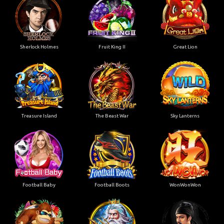
Sherlock Holmes
Fruit King II
Great Lion
Treasure Island
The Beast War
Sky Lanterns
Football Baby
Football Boots
WonWonWon