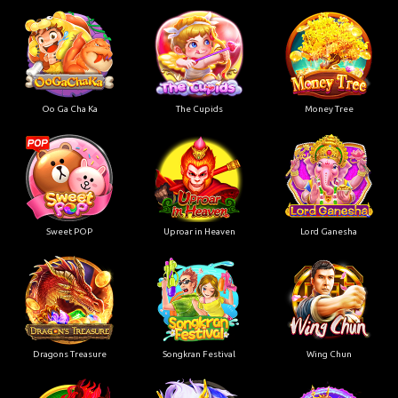
Oo Ga Cha Ka
The Cupids
Money Tree
Sweet POP
Uproar in Heaven
Lord Ganesha
Dragons Treasure
Songkran Festival
Wing Chun