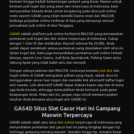
bermain hingga hadiah kemenangan jackpot yang besar. Namun untuk
bermain judi togel slot yang aman dan terpercaya di Indonesia, kami
menyarankan kepada Anda untuk bergabung pada situs judi online
resmi seperti GAS4D yang telah memiliki lisensi resmi dari PAGCOR,
lembaga perjudian online terbesar di Asia yang menaungi seluruh
perusahaan judi online di Asia Tenggara.
GAS4D
adalah platform judi online berlisensi PAGCOR yang menawarkan
permainan judi togel dan slot online terpercaya di Indonesia. Cukup
dengan 1 User ID dan melakukan deposit sebesar Rp 20.000,- Anda
sudah dapat menikmati semua permainan yang disediakan oleh situs ini.
Selain togel slot, kami juga menyediakan permainan judi online terbaik
lainnya, seperti Live Casino, Judi Bola Sportsbook, Fishing Game serta
Sabung Ayam yang tidak kalah seru dan menarik.
Dengan adanya jaminan dari PAGCOR, tentunya bermain
judi slot
dan
togel online di GAS4D merupakan pilihan yang tepat, sebab situs ini
menggunakan server luar negeri dan memiliki link alternatif daftar login
anti nawala. Link alternatif GAS4D dapat diakses kapan saja dan di mana
saja Anda berada, sehingga memudahkan Anda bertaruh pada game
kesayangan Anda. Maka dari itu, jangan ragu untuk mempercayakan
taruhan Anda bersama situs togel slot GAS4D ini.
GAS4D Situs Slot Gacor Hari Ini Gampang
Maxwin Terpercaya
GAS4D adalah salah satu situs
slot online
terpercaya di Indonesia yang
menyediakan permainan slot gacor hari ini paling lengkap dengan rtp
tertinggi gampang menang maxwin. Semakin tinggi rtp, semakin besar