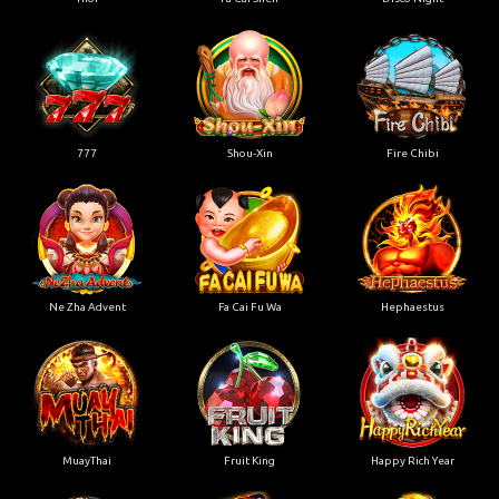
777
Shou-Xin
Fire Chibi
Ne Zha Advent
Fa Cai Fu Wa
Hephaestus
MuayThai
Fruit King
Happy Rich Year