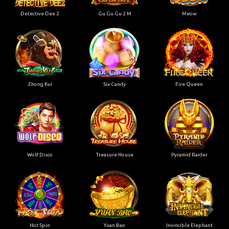
Detective Dee 2
Gu Gu Gu 2 M
Meow
Zhong Kui
Six Candy
Fire Queen
Wolf Disco
Treasure House
Pyramid Raider
Hot Spin
Yuan Bao
Invincible Elephant