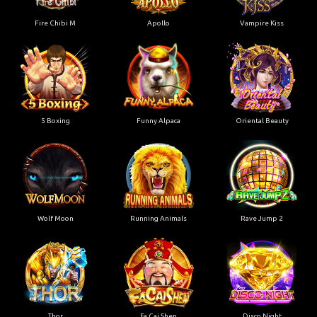
Fire Chibi M
Apollo
Vampire Kiss
5 Boxing
Funny Alpaca
Oriental Beauty
Wolf Moon
Running Animals
Rave Jump 2
Thor
Fa Cai Shen
Disco Night