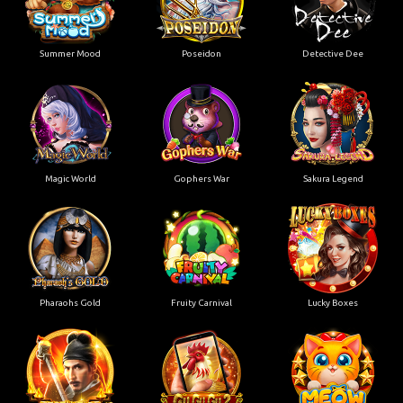
Summer Mood
Poseidon
Detective Dee
Magic World
Gophers War
Sakura Legend
Pharaohs Gold
Fruity Carnival
Lucky Boxes