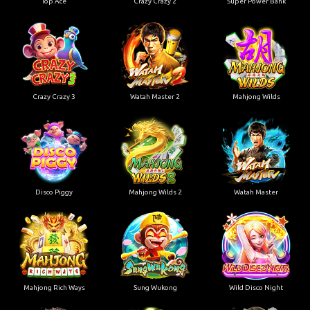
Top Ace
Crazy Crazy 2
Super Power Bank
Crazy Crazy 3
Watah Master 2
Mahjong Wilds
Disco Piggy
Mahjong Wilds 2
Watah Master
Mahjong Rich Ways
Sung Wukong
Wild Disco Night