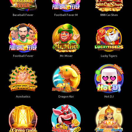
Baseball Fever
Football Fever M
888 Cai Shen
Football Fever
Mr. Miser
Lucky Tigers
Acrobatics
Dragon Koi
Hot DJ