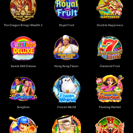
The Dragon Brings Wealth 2
Royal Fruit
Double Happiness
Sweet 666 Deluxe
Hong Kong Flavor
Diamond Fruit
Songkran
Frozen World
Floating Market