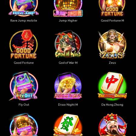
Rave Jump mobile
Jump Higher
Good Fortune M
Good Fortune
God of War M
Zeus
Fly Out
Disco Night M
Da Hong Zhong