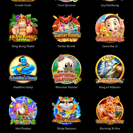
Greek Gods
Coin Spinner
Loy Krathong
King Kong Shake
Dollar Bomb
Ganesha Jr.
Aladdins lamp
Monster Hunter
King of Atlantis
Hot Pinatas
Ninja Raccoon
Burning Xi-You