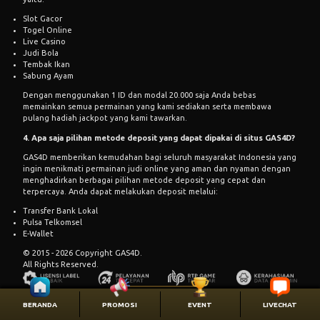
Slot Gacor
Togel Online
Live Casino
Judi Bola
Tembak Ikan
Sabung Ayam
Dengan menggunakan 1 ID dan modal 20.000 saja Anda bebas
memainkan semua permainan yang kami sediakan serta membawa
pulang hadiah jackpot yang kami tawarkan.
4. Apa saja pilihan metode deposit yang dapat dipakai di situs GAS4D?
GAS4D memberikan kemudahan bagi seluruh masyarakat Indonesia yang
ingin menikmati permainan judi online yang aman dan nyaman dengan
menghadirkan berbagai pilihan metode deposit yang cepat dan
terpercaya. Anda dapat melakukan deposit melalui:
Transfer Bank Lokal
Pulsa Telkomsel
E-Wallet
© 2015 - 2026 Copyright GAS4D.
All Rights Reserved.
LAPOR PUSAT
BERANDA
PROMOSI
EVENT
LIVECHAT